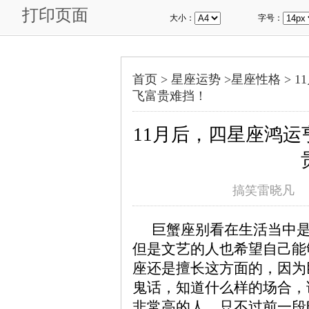
打印页面
大小：
字号：
首页 >
星座运势
>
星座性格
>
1
飞富贵难挡！
11月后，四星座鸿
搞笑雷晓凡
巨蟹座别看在生活当中
但是文艺的人也希望自己能
座还是擅长这方面的，因为
鬼话，知道什么样的场合，
非常高的人，只不过前一段