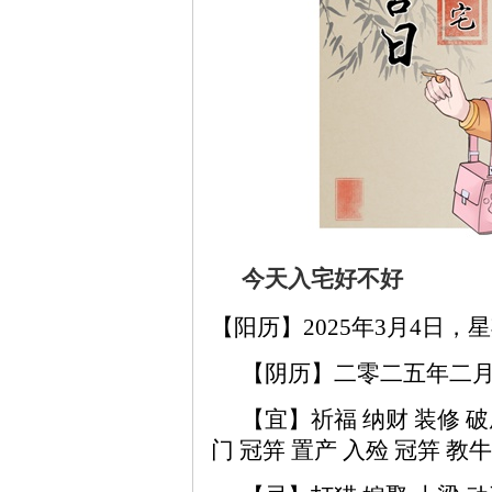
今天入宅好不好
【阳历】2025年3月4日，
【阴历】二零二五年二
【宜】祈福 纳财 装修 破
门 冠笄 置产 入殓 冠笄 教