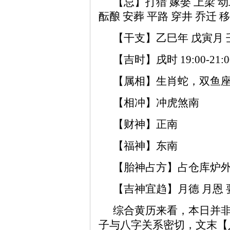
【忌】打猎 嫁娶 上梁 动
酝酿 安葬 平路 穿井 乔迁 
【干支】乙巳年 戊寅月 
【吉时】戌时 19:00-21:0
【属相】生肖蛇，双鱼
【相冲】冲虎煞南
【财神】正南
【福神】东南
【胎神占方】占仓库炉
【吉神宜趋】月德 月恩 
综合黄历来看，本日并
子与八字关系密切，文末【