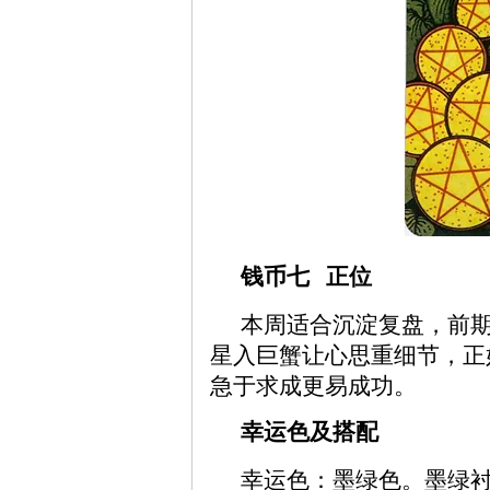
钱币七 正位
本周适合沉淀复盘，前
星入巨蟹让心思重细节，正
急于求成更易成功。
幸运色及搭配
幸运色：墨绿色。墨绿