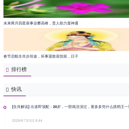
未来两月四星座事业攀高峰，贵人助力显神通
春节启航生肖步坦途，坏事退散喜悦留，日子
排行榜
快讯
[生肖解说] 出道即顶配：20岁，一部戏没演过，黄多多凭什么搭档王
2026年7月3日 8:44