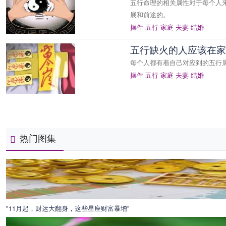
五行命理的相关属性对于每个人
展和前途的。
摆件
五行
家庭
夫妻
结婚
五行缺火的人应该在家
每个人都有着自己对应到的五行
摆件
五行
家庭
夫妻
结婚
热门图集
"11月起，财运大翻身，这些星座财富暴增"