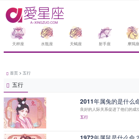
天枰座
水瓶座
天蝎座
射手座
摩羯
首页
>
五行
五行
2011年属兔的是什么
良好的人际关系促进了他们的成
五行
1972年属鼠是什么命