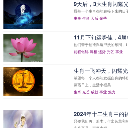
9天后，3大生肖闪耀
愿每一个生肖都能在接下来的日
事事
生肖
天后
光芒
11月下旬运势佳，4
他们善于创造温馨浪漫的氛围，
前程似锦
属相
运势
光芒
事业
生肖一飞冲天，闪耀光
希望每一个人都能发掘自身的特
蒸蒸日上，生活幸福美…
生肖
光芒
成就
事业
魅力
2024年十二生肖中
只要我们勇于追求，付出智慧和
步步高升，家庭幸福，…