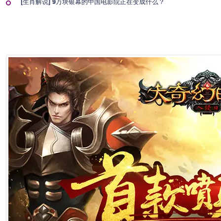
[生肖解说] 9万块银幕的中国电影院正在变成什么？
2026年7月1日 22:57
[生肖解说] 影视行业冷透了：167个人抢一个活，顶流演员台上求工作
2026年7月1日 22:57
[生肖解说] 一部已经下线的电影，凭什么让陈道明袁和平吴京跑一趟兰
2026年6月25日 10:49
[生肖解说] 哪吒把桌子掀了，八部国漫来抢饭碗了
2026年6月25日 10:49
[生肖解说] 横店要开AI短剧大会了，但群演们已经不关心了
2026年6月25日 10:49
[生肖解说] 《功夫女足》七月见！欠星爷的电影票，这次终于能还了