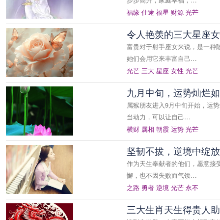
福缘
仕途
福星
财源
光芒
令人艳羡的三大星座女
富贵对于射手座女来说，是一种
她们会用它来丰富自己…
光芒
三大
星座
女性
光芒
九月中旬，运势灿烂如
属猴朋友进入9月中旬开始，运
当动力，可以让自己…
横财
属相
朝霞
运势
光芒
坚韧不拔，逆境中绽放
作为天生奉献者的他们，愿意接
懈，也不因失败而气馁…
之路
勇者
逆境
光芒
永不
三大生肖天生得贵人助