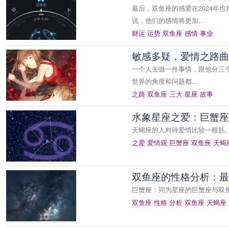
最后，双鱼座的感爱在2024年
说，他们的感情将更加…
财运
运势
双鱼座
感情
事业
敏感多疑，爱情之路曲
一个人去做一件事情，跟他分三
世界的角度和问题都…
之路
双鱼座
三大
星座
故事
水象星座之爱：巨蟹座
天蝎座的人对待爱情比较一根筋
之爱
爱情观
巨蟹座
双鱼座
天蝎
双鱼座的性格分析：最
巨蟹座：同为星座的巨蟹座与双
双鱼座
性格
分析
双鱼座
天蝎座