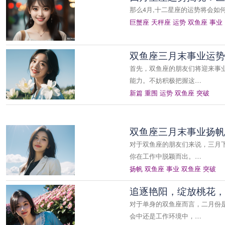
那么4月,十二星座的运势将会如
巨蟹座
天秤座
运势
双鱼座
事业
双鱼座三月末事业运势
首先，双鱼座的朋友们将迎来事
能力。不妨积极把握这…
新篇
重围
运势
双鱼座
突破
双鱼座三月末事业扬帆
对于双鱼座的朋友们来说，三月
你在工作中脱颖而出。…
扬帆
双鱼座
事业
双鱼座
突破
追逐艳阳，绽放桃花，双
对于单身的双鱼座而言，二月份
会中还是工作环境中，…