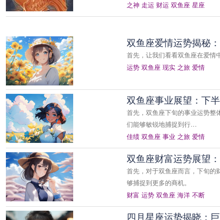
之神
走运
财运
双鱼座
星座
双鱼座爱情运势揭秘：
首先，让我们看看双鱼座在爱情
运势
双鱼座
现实
之旅
爱情
双鱼座事业展望：下半
首先，双鱼座下旬的事业运势整
们能够敏锐地捕捉到行…
佳绩
双鱼座
事业
之旅
爱情
双鱼座财富运势展望：
首先，对于双鱼座而言，下旬的
够捕捉到更多的商机。
财富
运势
双鱼座
海洋
不断
四月星座运势揭晓：巨