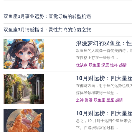
双鱼座3月事业运势：直觉导航的转型机遇
双鱼座3月情感指引：灵性共鸣的疗愈之旅
浪漫梦幻的双鱼座：性
双鱼座的人就像一首优美的诗，
在性格上存在一些缺点…
优缺点
双鱼座
深度
性格
感情
10月财运榜：四大星
在偏财方面，射手座的运势也颇
媒体等领域获得一些意…
之神
财运
双鱼座
星座
感情
10月财运榜：四大星
总之，10 月对于这四个星座来
它。在追求财富的过程…