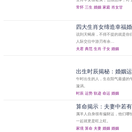
常怀
三生
婚姻
家庭
肖女甘
四大生肖女缔造幸福婚
说到天蝎座，不得不提的就是你
人际交往中游刃有余…
夫君
典范
生肖
子女
婚姻
出生时辰揭秘：婚姻运
午时出生的人，生在阳气最盛的
漩涡。
时辰
运势
轨迹
命运
婚姻
算命揭示：夫妻中若有
属羊人自身很有偏财运，他们哪
一起就更是旺上旺。
家境
算命
夫妻
婚姻
婚姻