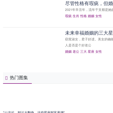
尽管性格有瑕疵，但婚
2021年辛丑年，流年干支都是
瑕疵
生肖
性格
婚姻
女性
未来幸福婚姻的三大星
窈窕淑女，君子好逑。美女的确
人是否是个好老公
婚姻
老公
三大
星座
女性
热门图集
"11月起，财运大翻身，这些星座财富暴增"