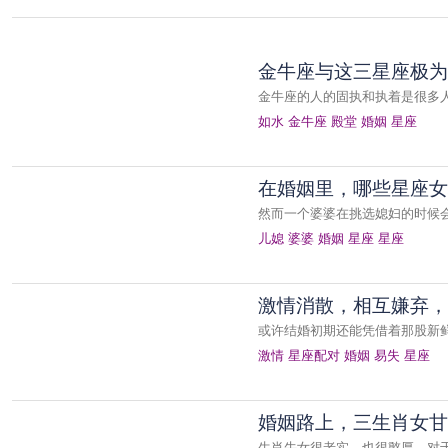
金牛座与这三星座极为
金牛座的人的固执和执着是很多
如水
金牛座
殿堂
婚姻
星座
在婚姻里，哪些星座女
然而一个婆婆在挑选媳妇的时候
儿媳
婆婆
婚姻
星座
星座
激情消散，相互嫌弃，
或许结婚初期还能凭借着那股新
激情
星座配对
婚姻
易失
星座
婚姻路上，三生肖女甘
生肖牛女很老实，也很憨厚，对