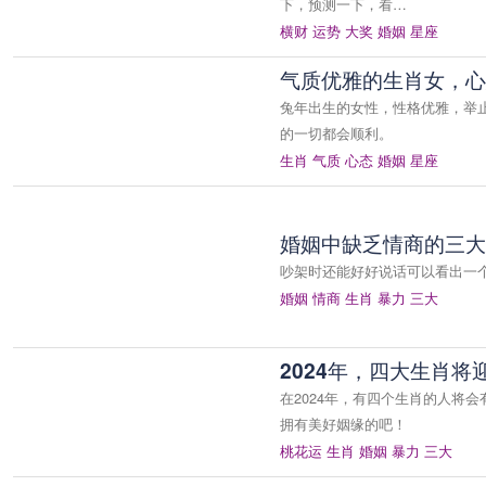
下，预测一下，看…
横财
运势
大奖
婚姻
星座
气质优雅的生肖女，心
兔年出生的女性，性格优雅，举
的一切都会顺利。
生肖
气质
心态
婚姻
星座
婚姻中缺乏情商的三大
吵架时还能好好说话可以看出一
婚姻
情商
生肖
暴力
三大
2024年，四大生肖
在2024年，有四个生肖的人将
拥有美好姻缘的吧！
桃花运
生肖
婚姻
暴力
三大