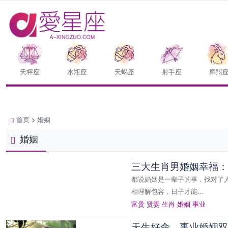
天枰座
水瓶座
天蝎座
射手座
摩羯
首页
>
婚姻
婚姻
三大生肖男婚姻幸福：
都说婚姻是一辈子的事，找对了
相理解包容，日子才能…
富贵
贤妻
生肖
婚姻
事业
天生好命，事业婚姻双