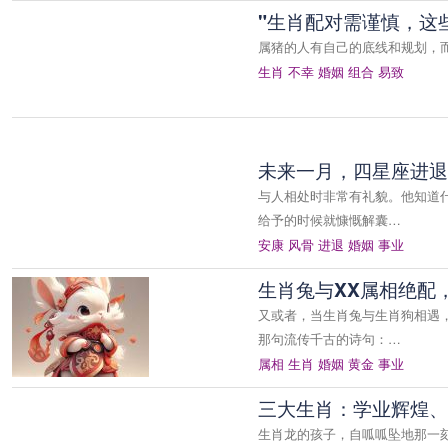
"生肖配对需谨慎，这
属猪的人有自己的底线和规划，
生肖
不幸
婚姻
组合
易致
未来一月，四星座进退
与人相处时非常有礼貌。他知道
给予的时候就慷慨解囊…
安康
风骨
进退
婚姻
事业
生肖兔与XX属相绝配
又或者，当生肖兔与生肖狗相遇
那句流传千古的诗句：…
属相
生肖
婚姻
黄金
事业
三大生肖：学业辉煌、
生肖龙的孩子，自呱呱坠地那一