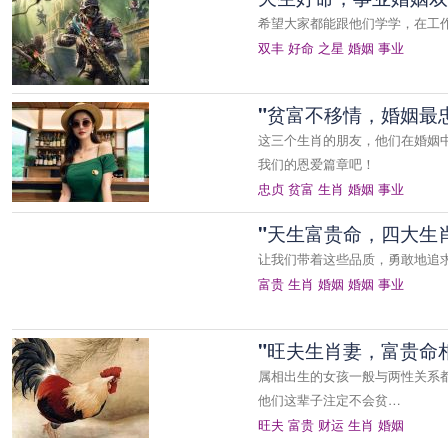
希望大家都能跟他们学学，在工
双丰
好命
之星
婚姻
事业
"贫富不移情，婚姻最
这三个生肖的朋友，他们在婚姻
我们的恩爱篇章吧！
忠贞
贫富
生肖
婚姻
事业
"天生富贵命，四大生
让我们带着这些品质，勇敢地追
富贵
生肖
婚姻
婚姻
事业
"旺夫生肖妻，富贵命
属相出生的女孩一般与两性关系
他们这辈子注定不会贫…
旺夫
富贵
财运
生肖
婚姻