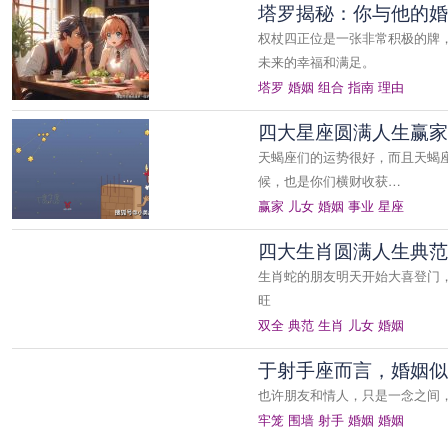
塔罗揭秘：你与他的婚
权杖四正位是一张非常积极的牌
未来的幸福和满足。
塔罗
婚姻
组合
指南
理由
四大星座圆满人生赢家
天蝎座们的运势很好，而且天蝎
候，也是你们横财收获…
赢家
儿女
婚姻
事业
星座
四大生肖圆满人生典范
生肖蛇的朋友明天开始大喜登门
旺
双全
典范
生肖
儿女
婚姻
于射手座而言，婚姻似
也许朋友和情人，只是一念之间
牢笼
围墙
射手
婚姻
婚姻