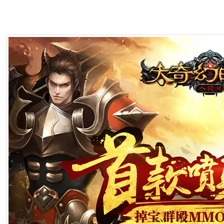
2026年7月1日 22:57
[生肖解说] 影视行业冷透了：167个人抢一个活，顶流演员台上求工作
2026年7月1日 22:57
[生肖解说] 一部已经下线的电影，凭什么让陈道明袁和平吴京跑一趟兰
2026年6月25日 10:49
[生肖解说] 哪吒把桌子掀了，八部国漫来抢饭碗了
2026年6月25日 10:49
[生肖解说] 横店要开AI短剧大会了，但群演们已经不关心了
2026年6月25日 10:49
[生肖解说] 《功夫女足》七月见！欠星爷的电影票，这次终于能还了