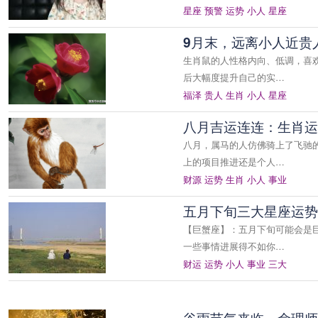
星座
预警
运势
小人
星座
9月末，远离小人近贵
生肖鼠的人性格内向、低调，喜
后大幅度提升自己的实…
福泽
贵人
生肖
小人
星座
八月吉运连连：生肖运
八月，属马的人仿佛骑上了飞驰
上的项目推进还是个人…
财源
运势
生肖
小人
事业
五月下旬三大星座运势
【巨蟹座】：五月下旬可能会是
一些事情进展得不如你…
财运
运势
小人
事业
三大