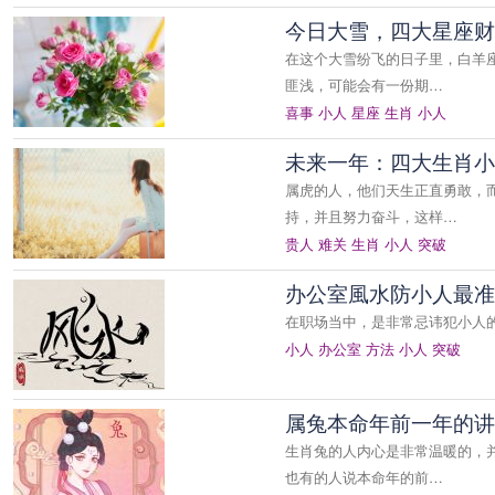
今日大雪，四大星座财
在这个大雪纷飞的日子里，白羊
匪浅，可能会有一份期…
喜事
小人
星座
生肖
小人
未来一年：四大生肖小
属虎的人，他们天生正直勇敢，
持，并且努力奋斗，这样…
贵人
难关
生肖
小人
突破
办公室風水防小人最准
在职场当中，是非常忌讳犯小人
小人
办公室
方法
小人
突破
属兔本命年前一年的讲
生肖兔的人内心是非常温暖的，
也有的人说本命年的前…