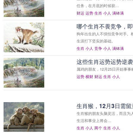
任务，在月底的时候获…
财运
运势
生肖
小人
满钵满
哪个生肖不畏竞争，即
狗年出生的人不惧怕竞争对手。
生涯打下坚实的基础。
生肖
小人
竞争
小人
满钵满
这些生肖运势运势逆袭
属鸡的朋友，12月25日开始事
运势
横财
财运
生肖
小人
生肖猴，12月3日需
生肖猴的朋友头脑灵活，而且为人
生活和事业上将会…
生肖
小人
两个
生肖
小人