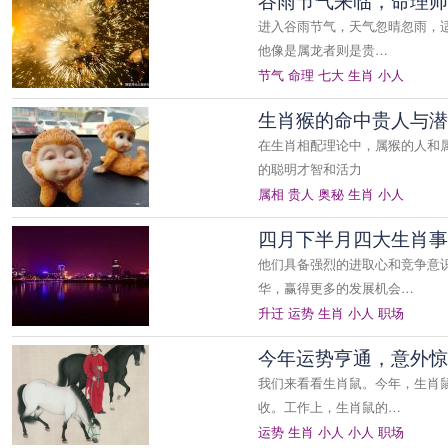
谷雨节气来临，命理师
进入谷雨节气，天气忽晴忽雨，
他像是属龙者则是贵…
节气
命理
七大
生肖
小人
生肖猴的命中贵人与潜
在生肖相配理论中，属猴的人和
的聪明才智和活力
属相
贵人
奥秘
生肖
小人
四月下半月四大生肖事
他们具备强烈的进取心和竞争意
华，赢得更多的发展机会…
升迁
运势
生肖
小人
职场
今年运势亨通，意外惊
我们来看看生肖鼠。今年，生肖
收。工作上，生肖鼠的…
运势
生肖
小人
小人
职场