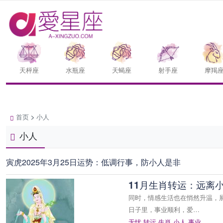
天枰座
水瓶座
天蝎座
射手座
摩羯
首页
>
小人
小人
寅虎2025年3月25日运势：低调行事，防小人是非
11月生肖转运：远离
同时，情感生活也在悄然升温，
日子里，事业顺利，爱…
无忧
转运
生肖
小人
事业