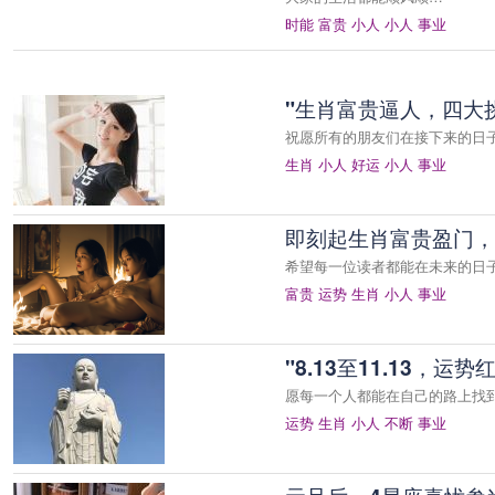
时能
富贵
小人
小人
事业
"生肖富贵逼人，四大
祝愿所有的朋友们在接下来的日
生肖
小人
好运
小人
事业
即刻起生肖富贵盈门，
希望每一位读者都能在未来的日
富贵
运势
生肖
小人
事业
"8.13至11.13，
愿每一个人都能在自己的路上找
运势
生肖
小人
不断
事业