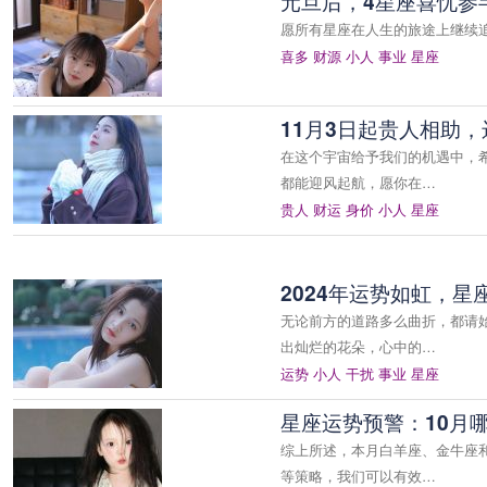
元旦后，4星座喜忧参
愿所有星座在人生的旅途上继续
喜多
财源
小人
事业
星座
11月3日起贵人相助
在这个宇宙给予我们的机遇中，
都能迎风起航，愿你在…
贵人
财运
身价
小人
星座
2024年运势如虹，
无论前方的道路多么曲折，都请
出灿烂的花朵，心中的…
运势
小人
干扰
事业
星座
星座运势预警：10月
综上所述，本月白羊座、金牛座
等策略，我们可以有效…