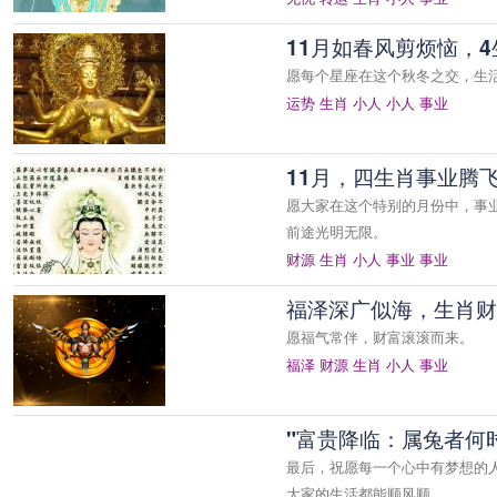
11月如春风剪烦恼，
愿每个星座在这个秋冬之交，生
运势
生肖
小人
小人
事业
11月，四生肖事业腾
愿大家在这个特别的月份中，事
前途光明无限。
财源
生肖
小人
事业
事业
福泽深广似海，生肖财
愿福气常伴，财富滚滚而来。
福泽
财源
生肖
小人
事业
"富贵降临：属兔者何
最后，祝愿每一个心中有梦想的
大家的生活都能顺风顺…