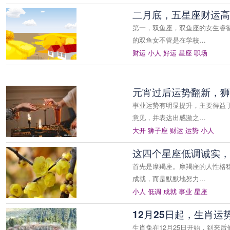
二月底，五星座财运高
第一，双鱼座，双鱼座的女生睿
的双鱼女不管是在学校…
财运
小人
好运
星座
职场
元宵过后运势翻新，狮
事业运势有明显提升，主要得益
意见，并表达出感激之…
大开
狮子座
财运
运势
小人
这四个星座低调诚实，
首先是摩羯座。摩羯座的人性格
成就，而是默默地努力…
小人
低调
成就
事业
星座
12月25日起，生肖
生肖兔在12月25日开始，到来