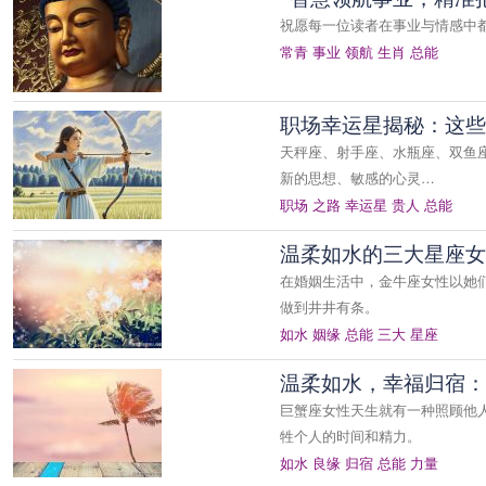
祝愿每一位读者在事业与情感中
常青
事业
领航
生肖
总能
职场幸运星揭秘：这些
天秤座、射手座、水瓶座、双鱼
新的思想、敏感的心灵…
职场
之路
幸运星
贵人
总能
温柔如水的三大星座女
在婚姻生活中，金牛座女性以她
做到井井有条。
如水
姻缘
总能
三大
星座
温柔如水，幸福归宿：
巨蟹座女性天生就有一种照顾他
牲个人的时间和精力。
如水
良缘
归宿
总能
力量