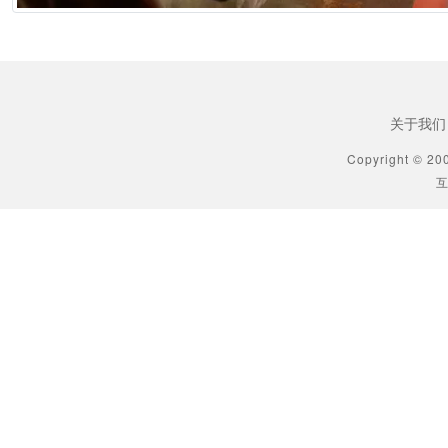
2026年6月25日 10:49
[生肖解说] 万播五块，八亿归零：AI漫剧这场暴富梦，该醒了
2026年6月25日 10:49
关于我们
[生肖解说] AI短剧出海：50倍成本差砸出来的不是风口，是一场屠杀
Copyright © 20
互
2026年6月25日 10:49
[生肖解说] 郑博士每日生肖运势2026年6月23日
2026年6月23日 9:35
[星座知识] 星座巫巫今日星座运势2026年6月23日
2026年6月23日 9:35
[星座知识] 爱莎公主今日运势2026年6月23日