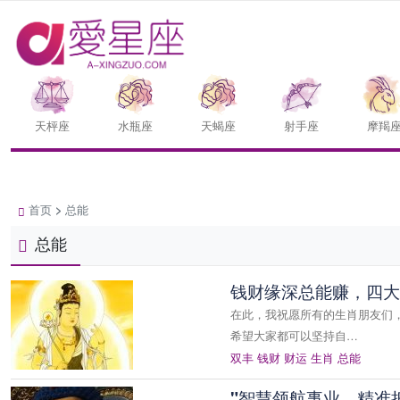
天枰座
水瓶座
天蝎座
射手座
摩羯
首页
>
总能
总能
钱财缘深总能赚，四大
在此，我祝愿所有的生肖朋友们
希望大家都可以坚持自…
双丰
钱财
财运
生肖
总能
"智慧领航事业，精准