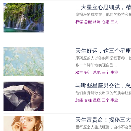
三大星座心思细腻，精
摩羯座的成功在于他们的坚持和
权谋
总能
格局
心思
三大
天生好运，这三个星座
摩羯座的人以务实和坚韧著称，
步一个脚印地实现自己…
双丰
好运
总能
三个
事业
与哪些星座男交往，总
他们自身所散发出来的气质会让
总能
交往
星座
三个
事业
天生富贵命！揭秘三大
巨蟹座之人生成旺财，自小不会