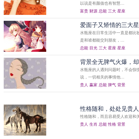
以说是有颜值也有智慧…
富贵
财源
总能
三大
星座
爱面子又矫情的三大星
水瓶座在日常生活中一直是都比
是和谁都能交到朋友，…
总能
目光
三大
星座
星座
背景全无脾气火爆，却
水瓶座的人遇到问题时，不会惊
说，一切相关的事情他…
贵人
赢家
总能
脾气
背景
性格随和，处处见贵人
性格随和，而且容易受人欢迎和
贵人
生肖
总能
性格
背景