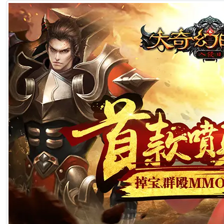
2026年7月1日 22:57
[生肖解说] 一部已经下线的电影，凭什么让陈道明袁和平吴京跑一趟兰
2026年6月25日 10:49
[生肖解说] 哪吒把桌子掀了，八部国漫来抢饭碗了
2026年6月25日 10:49
[生肖解说] 横店要开AI短剧大会了，但群演们已经不关心了
2026年6月25日 10:49
[生肖解说] 《功夫女足》七月见！欠星爷的电影票，这次终于能还了
2026年6月25日 10:49
[生肖解说] AI短剧最赚钱的不是做剧的，是卖算力、卖模型、卖工具的