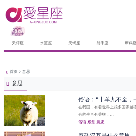
天枰座
水瓶座
天蝎座
射手座
摩羯
首页
>
意思
意思
俗语：“十羊九不全，
在我国，有着世界上很多国家都
有的生肖有关联，…
俗语
殿堂
意思
秦砖汉瓦是什么意思