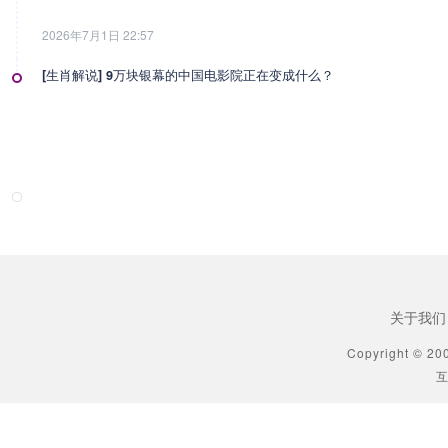
2026年7月1日 22:57
[生肖解说] 9万块银幕的中国电影院正在变成什么？
2026年7月1日 22:57
[生肖解说] 影视行业冷透了：167个人抢一个活，顶流演员台上求工作
2026年7月1日 22:57
[生肖解说] 一部已经下线的电影，凭什么让陈道明袁和平吴京跑一趟兰
2026年6月25日 10:49
关于我们
[生肖解说] 哪吒把桌子掀了，八部国漫来抢饭碗了
Copyright © 20
互
2026年6月25日 10:49
[生肖解说] 横店要开AI短剧大会了，但群演们已经不关心了