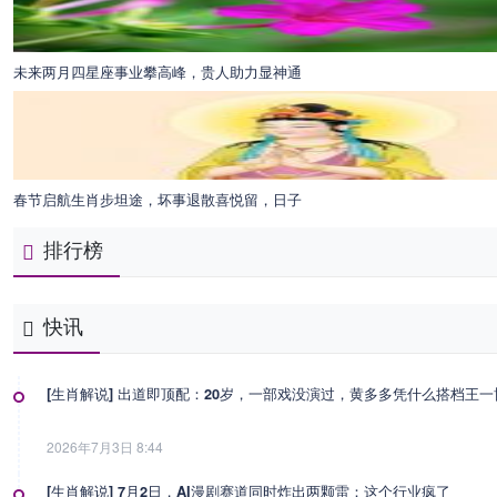
未来两月四星座事业攀高峰，贵人助力显神通
春节启航生肖步坦途，坏事退散喜悦留，日子
排行榜
快讯
[生肖解说] 出道即顶配：20岁，一部戏没演过，黄多多凭什么搭档王
2026年7月3日 8:44
[生肖解说] 7月2日，AI漫剧赛道同时炸出两颗雷：这个行业疯了