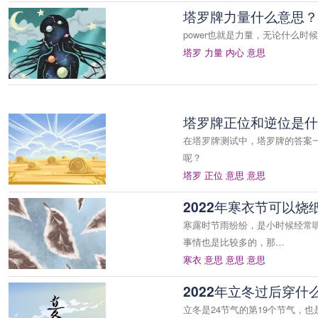
塔罗牌力量什么意思？
power也就是力量，无论什么
塔罗
力量
内心
意思
塔罗牌正位和逆位是什
在塔罗牌测试中，塔罗牌的答案
呢？
塔罗
正位
意思
意思
2022年寒衣节可以
寒露时节雨纷纷，是小时候经常
事情也是比较多的，那…
寒衣
意思
意思
意思
2022年立冬过后穿
立冬是24节气的第19个节气，