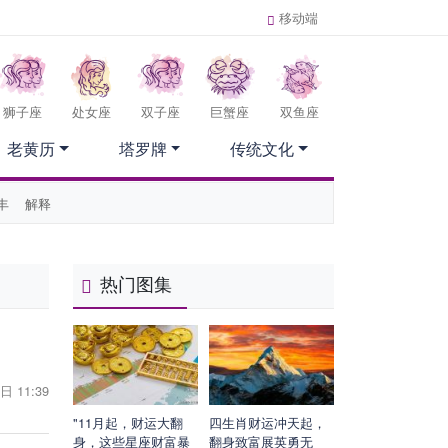
移动端
狮子座
处女座
双子座
巨蟹座
双鱼座
老黄历
塔罗牌
传统文化
丰
解释
热门图集
日 11:39
"11月起，财运大翻
四生肖财运冲天起，
身，这些星座财富暴
翻身致富展英勇无