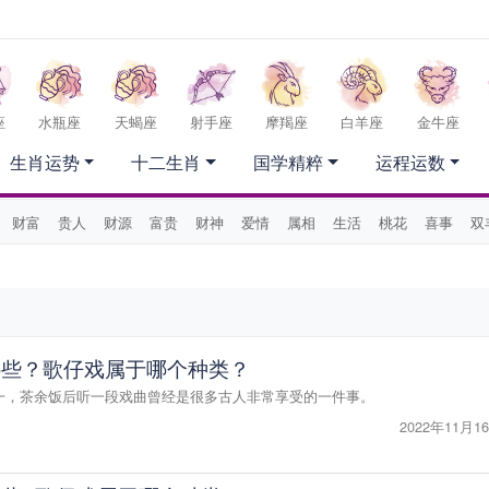
座
水瓶座
天蝎座
射手座
摩羯座
白羊座
金牛座
生肖运势
十二生肖
国学精粹
运程运数
财富
贵人
财源
富贵
财神
爱情
属相
生活
桃花
喜事
双
哪些？歌仔戏属于哪个种类？
一，茶余饭后听一段戏曲曾经是很多古人非常享受的一件事。
2022年11月16