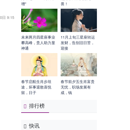
增"
畏！
0日 9:15
未来两月四星座事业
11月上旬三星座转运
攀高峰，贵人助力显
发财，告别旧日苦，
神通
迎接
春节启航生肖步坦
春节前夕五生肖富贵
途，坏事退散喜悦
无忧，职场发展有
留，日子
成，钱
排行榜
快讯