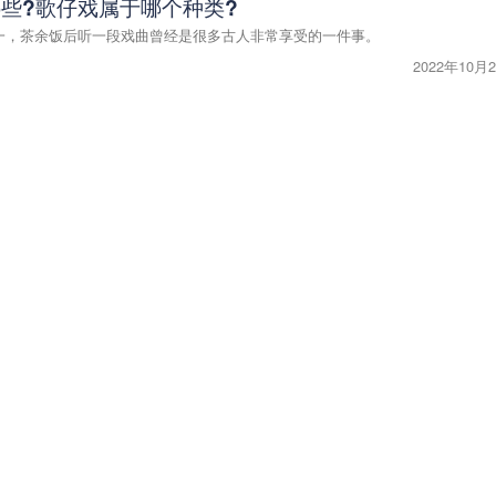
些?歌仔戏属于哪个种类?
一，茶余饭后听一段戏曲曾经是很多古人非常享受的一件事。
2022年10月2