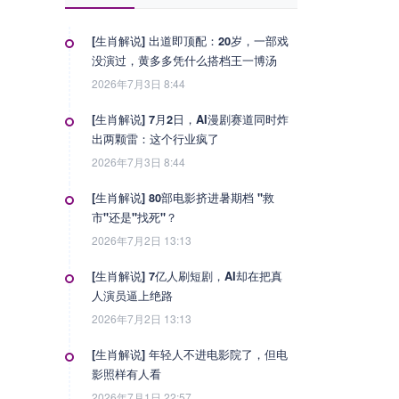
[生肖解说] 出道即顶配：20岁，一部戏
没演过，黄多多凭什么搭档王一博汤
唯？
2026年7月3日 8:44
[生肖解说] 7月2日，AI漫剧赛道同时炸
出两颗雷：这个行业疯了
2026年7月3日 8:44
[生肖解说] 80部电影挤进暑期档 "救
市"还是"找死"？
2026年7月2日 13:13
[生肖解说] 7亿人刷短剧，AI却在把真
人演员逼上绝路
2026年7月2日 13:13
[生肖解说] 年轻人不进电影院了，但电
影照样有人看
2026年7月1日 22:57