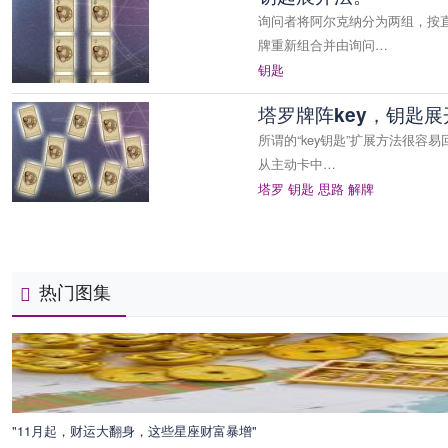
询问者将阿尔克纳分为两组，按直觉
牌重新组合并由询问…
钥匙
塔罗牌阵key，钥匙
所谓的“key钥匙”扩展方法很容
从主动卡中…
塔罗
钥匙
思路
解牌
热门图集
"11月起，财运大翻身，这些星座财富暴增"