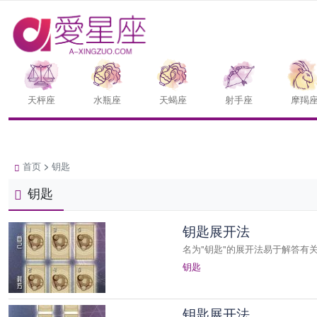
天枰座
水瓶座
天蝎座
射手座
摩羯
首页
>
钥匙
钥匙
钥匙展开法
名为"钥匙"的展开法易于解答有
钥匙
钥匙展开法。