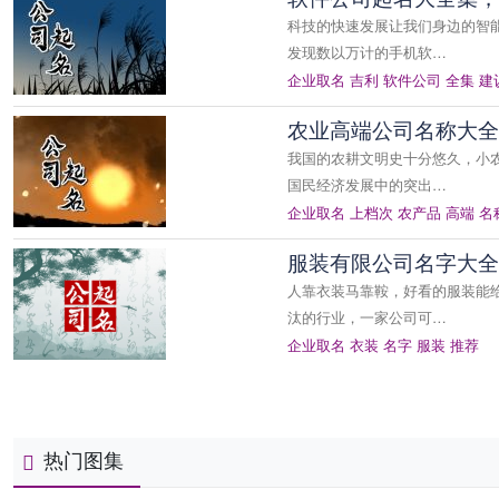
科技的快速发展让我们身边的智
发现数以万计的手机软…
企业取名
吉利
软件公司
全集
建
农业高端公司名称大全
我国的农耕文明史十分悠久，小
国民经济发展中的突出…
企业取名
上档次
农产品
高端
名
服装有限公司名字大全
人靠衣装马靠鞍，好看的服装能
汰的行业，一家公司可…
企业取名
衣装
名字
服装
推荐
热门图集