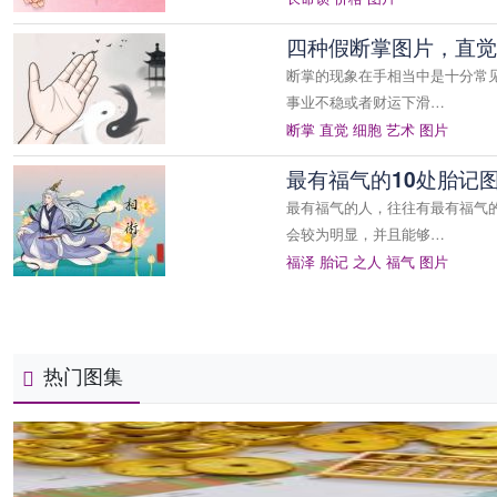
四种假断掌图片，直觉
断掌的现象在手相当中是十分常
事业不稳或者财运下滑…
断掌
直觉
细胞
艺术
图片
最有福气的10处胎记
最有福气的人，往往有最有福气
会较为明显，并且能够…
福泽
胎记
之人
福气
图片
热门图集