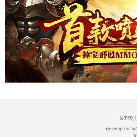
2026年6月25日 10:49
[生肖解说] 横店要开AI短剧大会了，但群演们已经不关心了
2026年6月25日 10:49
[生肖解说] 《功夫女足》七月见！欠星爷的电影票，这次终于能还了
2026年6月25日 10:49
[生肖解说] AI短剧最赚钱的不是做剧的，是卖算力、卖模型、卖工具的
2026年6月25日 10:49
[生肖解说] 万播五块，八亿归零：AI漫剧这场暴富梦，该醒了
2026年6月25日 10:49
关于我们
[生肖解说] AI短剧出海：50倍成本差砸出来的不是风口，是一场屠杀
Copyright © 20
互