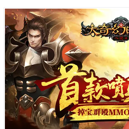
[生肖解说] 影视行业冷透了：167个人抢一个活，顶流演员台上求工作
2026年7月1日 22:57
[生肖解说] 一部已经下线的电影，凭什么让陈道明袁和平吴京跑一趟兰
2026年6月25日 10:49
[生肖解说] 哪吒把桌子掀了，八部国漫来抢饭碗了
2026年6月25日 10:49
[生肖解说] 横店要开AI短剧大会了，但群演们已经不关心了
2026年6月25日 10:49
[生肖解说] 《功夫女足》七月见！欠星爷的电影票，这次终于能还了
2026年6月25日 10:49
[生肖解说] AI短剧最赚钱的不是做剧的，是卖算力、卖模型、卖工具的