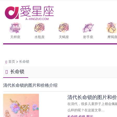
天枰座
水瓶座
天蝎座
射手座
摩羯
首页
>
长命锁
长命锁
清代长命锁的图片和价格介绍
清代长命锁的图片和价
在清代，很多儿童脖子上都会佩
么样的呢？在这篇文章…
长命锁
价格
图片