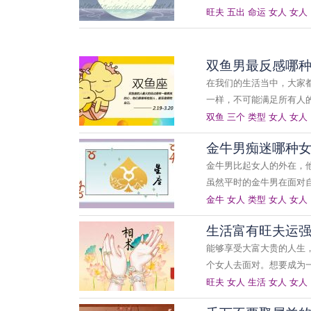
旺夫
五出
命运
女人
女人
双鱼男最反感哪种
在我们的生活当中，大家
一样，不可能满足所有人
双鱼
三个
类型
女人
女人
金牛男痴迷哪种女
金牛男比起女人的外在，
虽然平时的金牛男在面对
金牛
女人
类型
女人
女人
生活富有旺夫运强
能够享受大富大贵的人生
个女人去面对。想要成为
旺夫
女人
生活
女人
女人