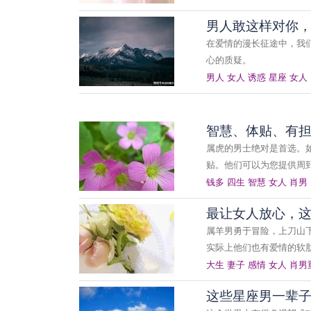
男人敢这样对你
在爱情的漫长征途中，我
心的质疑。
男人
女人
诱惑
星座
女人
智慧、体贴、有
属虎的男士绝对是首选。
贴。他们可以为您提供周
钱多
四生
智慧
女人
肖男
最让女人放心，
属羊男勇于冒险，上刀山
实际上他们也有爱情的软
大生
妻子
感情
女人
肖男
这些星座男一辈