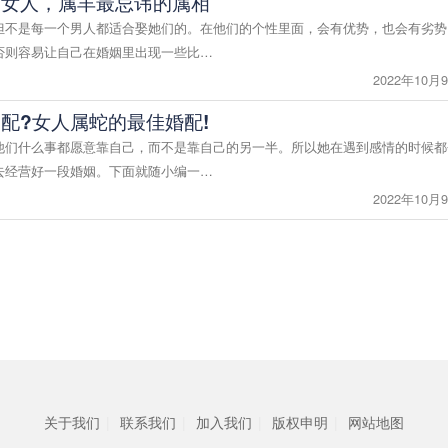
的女人，属羊最忌讳的属相
但不是每一个男人都适合娶她们的。在他们的个性里面，会有优势，也会有劣势
否则容易让自己在婚姻里出现一些比…
2022年10月9
配?女人属蛇的最佳婚配!
他们什么事都愿意靠自己，而不是靠自己的另一半。所以她在遇到感情的时候都
去经营好一段婚姻。下面就随小编一…
2022年10月9
关于我们
|
联系我们
|
加入我们
|
版权申明
|
网站地图