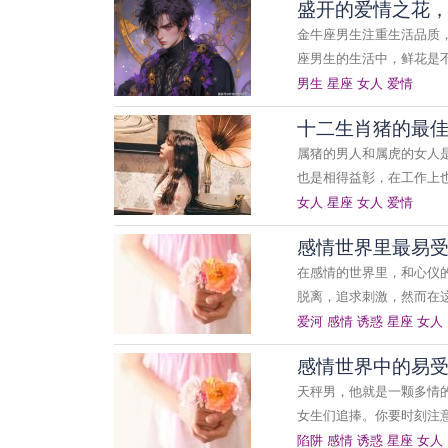
盛开的爱情之花
金牛座男生注重生活品质
座男生的生活中，鲜花是
男生
星座
女人
爱情
十二生肖猪的最
属猪的男人和属虎的女人
也是相得益彰，在工作上
女人
星座
女人
爱情
感情世界里最易
在感情的世界里，和心仪
脱离，追求刺激，然而在
爱河
感情
诱惑
星座
女人
感情世界中的易
天秤男，他就是一颗多情
女生们追捧。你要时刻注
陷阱
感情
诱惑
星座
女人