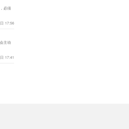
[生肖解说] 李云天每日生肖运势2026年
，必须
6月23日小运播报
2026年6月22日 23:39
日 17:56
[星座知识] Ezoey徐佩玲每日星座运势
2026年6月23日
会主动
2026年6月22日 23:39
[星座知识] 阿妙占星每日星座运势2026
日 17:41
年6月23日
2026年6月22日 23:39
[生肖解说] 滴天居士2026年6月23日生
肖运势
2026年6月22日 21:38
[生肖解说] 水玲师傅：今日五行能量/五
行运势2026年6月23日
2026年6月22日 21:38