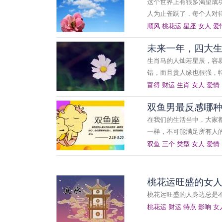
这个世界上有很多渴望成
人为止雀跃了，每个人对
顺风
桃花运
星座
女人
爱
未来一年，四大
生肖马的人灿若星辰，容
错，而且贵人缘也很强，
富得
财运
生肖
女人
爱情
双鱼男最反感哪种
在我们的生活当中，大家
一样，不可能满足所有人
双鱼
三个
类型
女人
爱情
桃花运旺盛的女人
桃花运旺盛的人身边总是
桃花运
财运
特点
影响
女