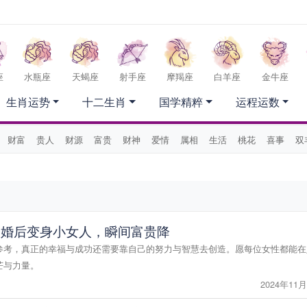
座
水瓶座
天蝎座
射手座
摩羯座
白羊座
金牛座
生肖运势
十二生肖
国学精粹
运程运数
财富
贵人
财源
富贵
财神
爱情
属相
生活
桃花
喜事
双
，婚后变身小女人，瞬间富贵降
参考，真正的幸福与成功还需要靠自己的努力与智慧去创造。愿每位女性都能在
芒与力量。
2024年11月