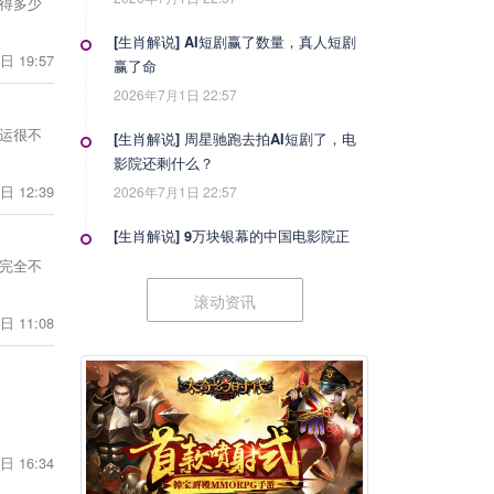
得多少
[生肖解说] AI短剧赢了数量，真人短剧
日 19:57
赢了命
2026年7月1日 22:57
运很不
[生肖解说] 周星驰跑去拍AI短剧了，电
影院还剩什么？
日 12:39
2026年7月1日 22:57
[生肖解说] 9万块银幕的中国电影院正
在变成什么？
完全不
2026年7月1日 22:57
滚动资讯
日 11:08
[生肖解说] 影视行业冷透了：167个人
抢一个活，顶流演员台上求工作
2026年7月1日 22:57
[生肖解说] 一部已经下线的电影，凭什
么让陈道明袁和平吴京跑一趟兰州
日 16:34
2026年6月25日 10:49