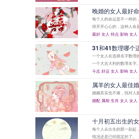
晚婚的女人最好
每个人的命运是不一样的
得开开心心的，这种人命
最好
女人
特点
影响
女人
31和41数理哪
一个女人在选择名字数理
一个大吉大利的数理名字
斗志
好运
女人
影响
女人
属羊的女人最佳婚
婚姻其实也不难，找对人
婚配
属相
生肖
女人
女人
十月初五出生的
每个人从出生的那一刻起
情况还是已经固定的了。