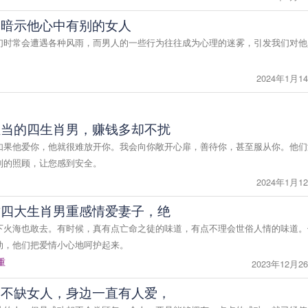
，暗示他心中有别的女人
们时常会遭遇各种风雨，而男人的一些行为往往成为心理的迷雾，引发我们对他
2024年1月14
担当的四生肖男，赚钱多却不扰
如果他爱你，他就很难放开你。我会向你敞开心扉，善待你，甚至服从你。他们
到的照顾，让您感到安全。
2024年1月12
这四大生肖男重感情爱妻子，绝
下火海也敢去。有时候，真有点亡命之徒的味道，有点不理会世俗人情的味道。
肋，他们把爱情小心地呵护起来。
重
2023年12月26
子不缺女人，身边一直有人爱，