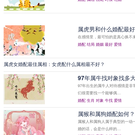
属虎男和什么婚配最好
在感情里，最可怕的是真心换不
婚配
结局
婚姻
最好
爱情
属虎女婚配最佳属相：女虎配什么属相最不好？
97年属牛找对象找多
97年出生的属牛人对待感情是非
们很需要找一个能够偶…
婚配
生肖
对象
牛找
爱情
属猴和属狗婚配如何？
属猴人和属狗人属于典型的一动
婚的话，会是什么样的…