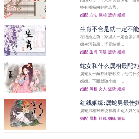
够有积极向好的态势。
婚配
方法
属相
运势
婚姻
生肖不合是就一定不能
在结婚之前，家里人一定会张罗
姻生活着想，毕竟结婚…
婚配
生肖
问题
运势
婚姻
蛇女和什么属相最配?
属蛇女一向都比较独立，他们什
婚姻。下面就随小编一…
婚配
属相
女人
运势
婚姻
红线姻缘:属蛇男最佳
属蛇男相对来说有着比别人好的
婚配
属相
红线
姻缘
婚姻