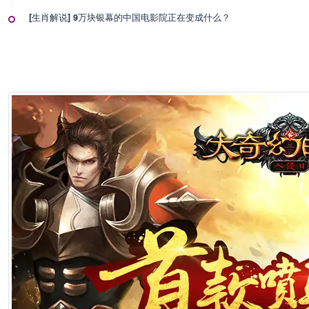
[生肖解说] 9万块银幕的中国电影院正在变成什么？
2026年7月1日 22:57
[生肖解说] 影视行业冷透了：167个人抢一个活，顶流演员台上求工作
2026年7月1日 22:57
[生肖解说] 一部已经下线的电影，凭什么让陈道明袁和平吴京跑一趟兰
2026年6月25日 10:49
[生肖解说] 哪吒把桌子掀了，八部国漫来抢饭碗了
2026年6月25日 10:49
[生肖解说] 横店要开AI短剧大会了，但群演们已经不关心了
2026年6月25日 10:49