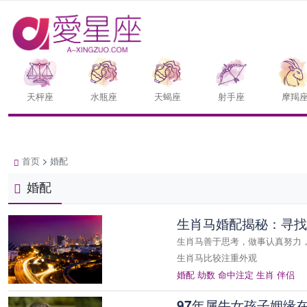
天枰座
水瓶座
天蝎座
射手座
摩羯
首页
>
婚配
婚配
生肖马婚配揭秘：寻找
生肖马善于思考，做事认真努力
生肖马比较注重外观
婚配
劫数
命中注定
生肖
伴侣
97年属牛女孩子姻缘