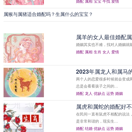
婚配
属相
宝宝
牛找
爱情
属猴与属猪适合婚配吗？生属什么的宝宝？
属羊的女人最佳婚配属
婚姻其实也不难，找对人婚姻就
婚配
属相
生肖
女人
爱情
2023年属龙人和属
两个人的恋爱很多时候就会变成
总是会看看孩子之间的…
婚配
龙人
优缺点
运势
婚姻
属虎和属蛇的婚配好不好
在民间一直有鼠虎不相配的说法
是非常和谐的，现实生…
婚配
结婚
优缺点
运势
婚姻