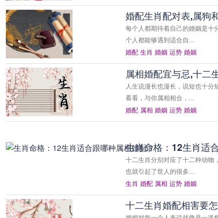
婚配生肖配对表,属狗
每个人都期待着自己的婚姻是十
个人都能够遇到适合自…
婚配
生肖
婚姻
运势
婚姻
属相婚配宜与忌,十二
人生说漫长也漫长，说短也十分
看看，与你属相相合，…
婚配
属相
婚姻
运势
婚姻
生肖命格：12生肖适
十二生肖分别对应了十二种动物
也就引起了世人的很多…
生肖
婚配
属相
运势
婚姻
十二生肖婚配相害要怎
婚姻对每一个人来说就像是一道