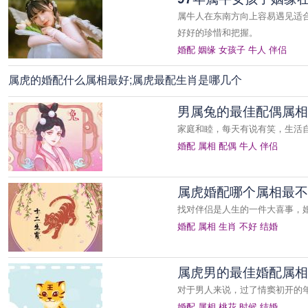
属牛人在东南方向上容易遇见适
好好的珍惜和把握。
婚配
姻缘
女孩子
牛人
伴侣
属虎的婚配什么属相最好;属虎最配生肖是哪几个
男属兔的最佳配偶属相
家庭和睦，每天有说有笑，生活
婚配
属相
配偶
牛人
伴侣
属虎婚配哪个属相最不
找对伴侣是人生的一件大喜事，
婚配
属相
生肖
不好
结婚
属虎男的最佳婚配属相
对于男人来说，过了情窦初开的
婚配
属相
桃花
时候
结婚