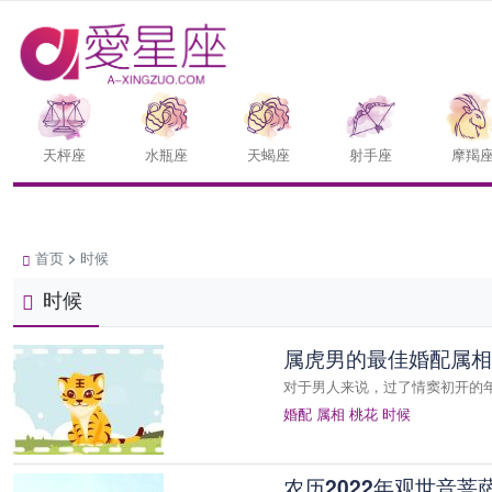
天枰座
水瓶座
天蝎座
射手座
摩羯
首页
>
时候
时候
属虎男的最佳婚配属相
对于男人来说，过了情窦初开的
婚配
属相
桃花
时候
农历2022年观世音菩