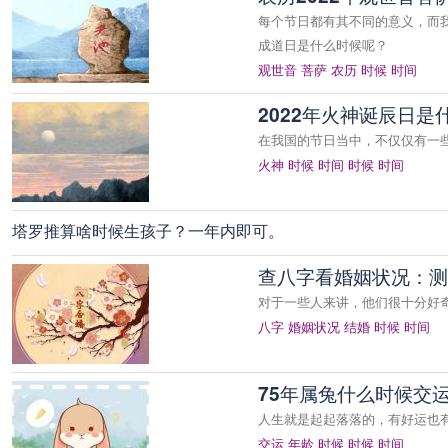
每个节日都有其不同的意义，而我
成道日是什么时候呢？
观世音
菩萨
农历
时候
时间
2022年火神诞辰日
在我国的节日当中，不仅仅有一些
火神
时候
时间
时候
时间
塔罗推算啥时候生孩子？一年内即可。
查八字看婚姻状况：测
对于一些人来讲，他们很十分好
八字
婚姻状况
结婚
时候
时间
75年属兔什么时候交运
人生就是起起落落的，有好运也
交运
年龄
时候
时候
时间