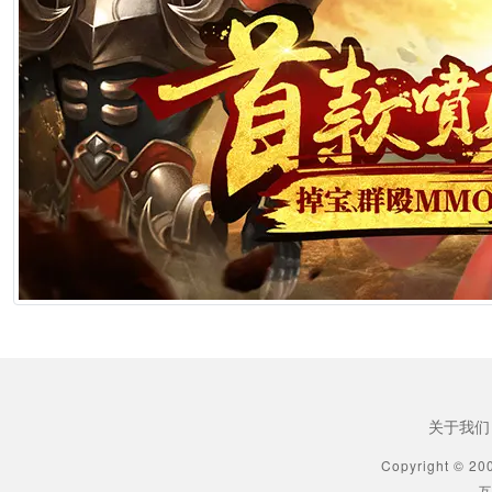
2026年6月25日 10:49
[生肖解说] 横店要开AI短剧大会了，但群演们已经不关心了
2026年6月25日 10:49
[生肖解说] 《功夫女足》七月见！欠星爷的电影票，这次终于能还了
2026年6月25日 10:49
[生肖解说] AI短剧最赚钱的不是做剧的，是卖算力、卖模型、卖工具的
2026年6月25日 10:49
[生肖解说] 万播五块，八亿归零：AI漫剧这场暴富梦，该醒了
2026年6月25日 10:49
关于我们
[生肖解说] AI短剧出海：50倍成本差砸出来的不是风口，是一场屠杀
Copyright © 20
互