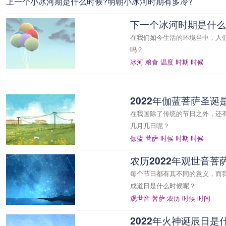
上一个小冰河期是什么时候?明朝小冰河时期有多冷?
下一个冰河时期是什么
在我们如今生活的环境当中，人
吗？
冰河
粮食
温度
时期
时候
2022年伽蓝菩萨圣诞
在我国除了传统的节日之外，还有
几月几日呢？
伽蓝
菩萨
时候
时期
时候
农历2022年观世音菩
每个节日都有其不同的意义，而我
成道日是什么时候呢？
观世音
菩萨
农历
时候
时间
2022年火神诞辰日是