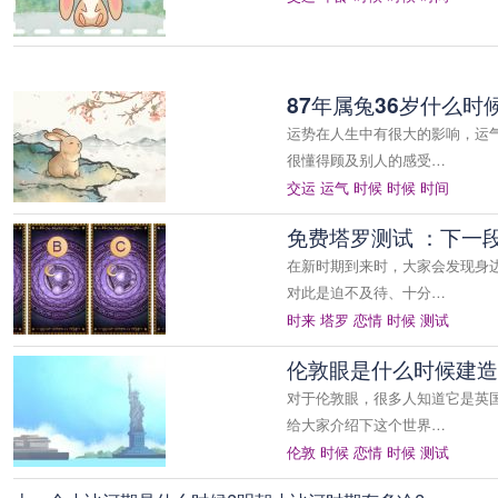
87年属兔36岁什么时
运势在人生中有很大的影响，运
很懂得顾及别人的感受…
交运
运气
时候
时候
时间
免费塔罗测试 ：下一
在新时期到来时，大家会发现身
对此是迫不及待、十分…
时来
塔罗
恋情
时候
测试
伦敦眼是什么时候建造
对于伦敦眼，很多人知道它是英
给大家介绍下这个世界…
伦敦
时候
恋情
时候
测试