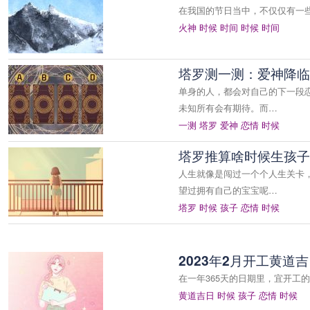
在我国的节日当中，不仅仅有一些
火神
时候
时间
时候
时间
塔罗测一测：爱神降临
单身的人，都会对自己的下一段
未知所有会有期待。而…
一测
塔罗
爱神
恋情
时候
塔罗推算啥时候生孩子
人生就像是闯过一个个人生关卡
望过拥有自己的宝宝呢…
塔罗
时候
孩子
恋情
时候
2023年2月开工黄道
在一年365天的日期里，宜开
黄道吉日
时候
孩子
恋情
时候