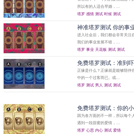
所以有的人适合早婚，…
塔罗
感情
测试
时候
测试
神准塔罗测试 你的事业
进入社会后，我们都会非常关注
我们的事业发展不错，…
塔罗
事业
天花板
测试
测试
免费塔罗测试：准到吓
正缘是什么？正缘就是能够陪伴
中的一个过客而已。或…
塔罗
测试
男人
测试
测试
免费塔罗测试：你的小
因为各方面的不一样，所以每个
遇到一段甜蜜的爱情，…
塔罗
心思
内心
测试
爱情