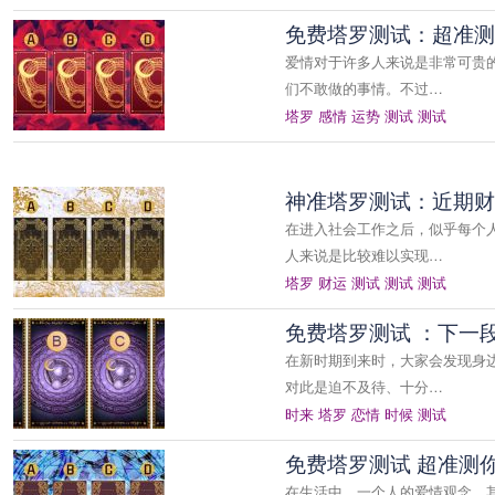
免费塔罗测试：超准测2
爱情对于许多人来说是非常可贵
们不敢做的事情。不过…
塔罗
感情
运势
测试
测试
神准塔罗测试：近期财
在进入社会工作之后，似乎每个
人来说是比较难以实现…
塔罗
财运
测试
测试
测试
免费塔罗测试 ：下一
在新时期到来时，大家会发现身
对此是迫不及待、十分…
时来
塔罗
恋情
时候
测试
免费塔罗测试 超准测
在生活中，一个人的爱情观念，