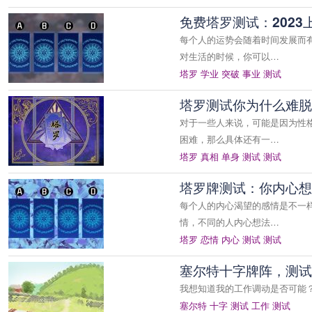
免费塔罗测试：202
每个人的运势会随着时间发展而
对生活的时候，你可以…
塔罗
学业
突破
事业
测试
塔罗测试你为什么难脱
对于一些人来说，可能是因为性
困难，那么具体还有一…
塔罗
真相
单身
测试
测试
塔罗牌测试：你内心想
每个人的内心渴望的感情是不一
情，不同的人内心想法…
塔罗
恋情
内心
测试
测试
塞尔特十字牌阵，测试
我想知道我的工作调动是否可能
塞尔特
十字
测试
工作
测试