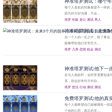
神准塔罗测试：哪个年
每个人喜欢的对象都是不一样的
因为对方好沟通，不会…
塔罗
年龄
老公
测试
男人
神准塔罗测试：未来3
在一个人的一生之中，除了事业
能够带给他们非常巨大…
塔罗
几率
恋情
机会
测试
神准塔罗测试:他下一
在与人相处时，会经常需要知道
系，就会好奇对方对自…
塔罗
想法
行动
测试
测试
免费塔罗测试:他的真
每个人都希望自己能够拥有一段
个他的心思，真正的灵…