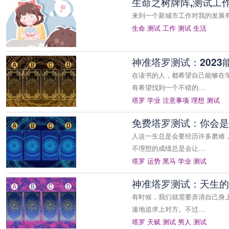
生命之树牌阵,测试工
来到一个新城市工作对我的发展
生命
测试
工作
测试
生活
神准塔罗测试：202
在读书的人，都希望自己能够在
有希望找到一个不错的…
塔罗
学业
注意事项
理想
测试
免费塔罗测试：你会是
人这一生总是会要经历许多磨难
不理想的成绩总是会让…
塔罗
运势
黑马
学业
测试
神准塔罗测试：天生的
有时候，我们就需要弄清自己身
速地追求上对方。不过…
塔罗
天赋
测试
男人
测试