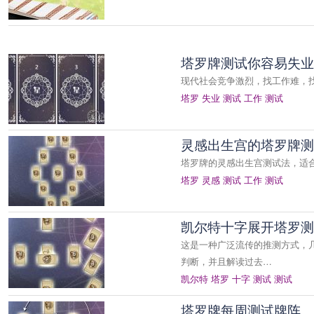
塔罗牌测试你容易失业
现代社会竞争激烈，找工作难，
塔罗
失业
测试
工作
测试
灵感出生宫的塔罗牌测
塔罗牌的灵感出生宫测试法，适
塔罗
灵感
测试
工作
测试
凯尔特十字展开塔罗测
这是一种广泛流传的推测方式，
判断，并且解读过去…
凯尔特
塔罗
十字
测试
测试
塔罗牌每周测试牌阵