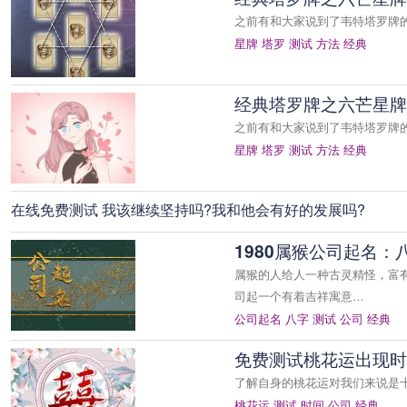
之前有和大家说到了韦特塔罗牌
星牌
塔罗
测试
方法
经典
经典塔罗牌之六芒星牌
之前有和大家说到了韦特塔罗牌
星牌
塔罗
测试
方法
经典
在线免费测试 我该继续坚持吗?我和他会有好的发展吗?
1980属猴公司起名
属猴的人给人一种古灵精怪，富
司起一个有着吉祥寓意…
公司起名
八字
测试
公司
经典
免费测试桃花运出现时
了解自身的桃花运对我们来说是
桃花运
测试
时间
公司
经典