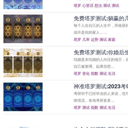
塔罗
心里话
想法
测试
测试
免费塔罗测试:躺赢的
每个人在自己的人生中，所收获
或许是你的家人，…
塔罗
几率
运势
测试
家庭
免费塔罗测试:你婚后
结婚是未结婚的人向往的地方，
自己被束缚。如果你想…
塔罗
变化
指数
测试
生活
神准塔罗测试:2023
考研对于已经毕业的人来说，也
殊情况，各地考研多多…
塔罗
测试
指数
测试
生活