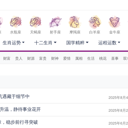
座
水瓶座
天蝎座
射手座
摩羯座
白羊座
金牛座
生肖运势
十二生肖
国学精粹
运程运数
财富
贵人
财源
富贵
财神
爱情
属相
生活
桃花
喜事
双
，机遇藏于细节中
2025年8月4
感升温，静待事业花开
2025年8月2
见真章，稳步前行寻突破
2025年6月2