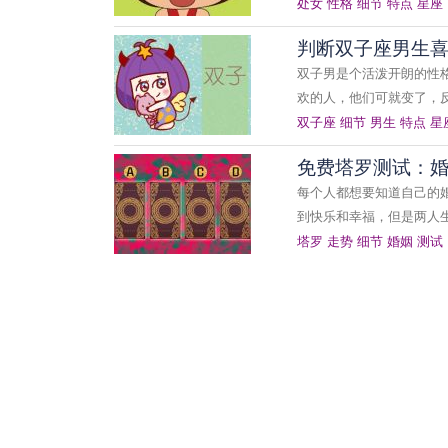
处女
性格
细节
特点
星座
判断双子座男生喜
双子男是个活泼开朗的性
欢的人，他们可就变了，
双子座
细节
男生
特点
星
免费塔罗测试：
每个人都想要知道自己的
到快乐和幸福，但是两人
塔罗
走势
细节
婚姻
测试