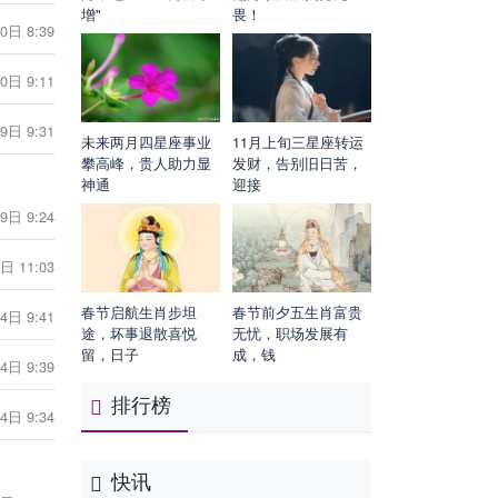
增"
畏！
0日 8:39
0日 9:11
9日 9:31
未来两月四星座事业
11月上旬三星座转运
攀高峰，贵人助力显
发财，告别旧日苦，
神通
迎接
9日 9:24
日 11:03
春节启航生肖步坦
春节前夕五生肖富贵
4日 9:41
途，坏事退散喜悦
无忧，职场发展有
留，日子
成，钱
4日 9:39
排行榜
4日 9:34
快讯