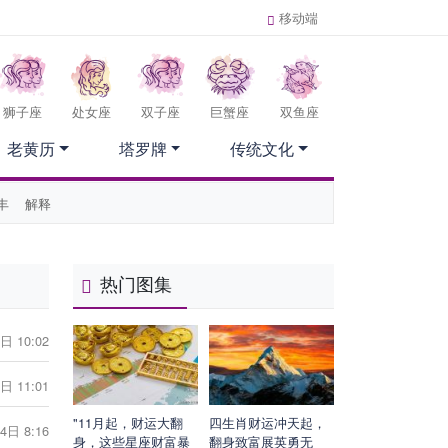
移动端
狮子座
处女座
双子座
巨蟹座
双鱼座
老黄历
塔罗牌
传统文化
丰
解释
热门图集
日 10:02
日 11:01
"11月起，财运大翻
四生肖财运冲天起，
4日 8:16
身，这些星座财富暴
翻身致富展英勇无