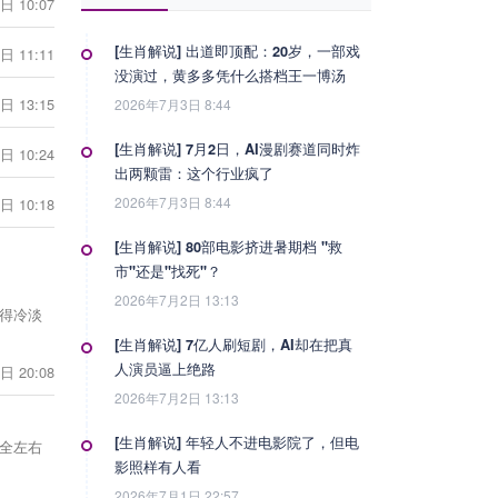
日 10:07
[生肖解说] 出道即顶配：20岁，一部戏
日 11:11
没演过，黄多多凭什么搭档王一博汤
唯？
日 13:15
2026年7月3日 8:44
[生肖解说] 7月2日，AI漫剧赛道同时炸
日 10:24
出两颗雷：这个行业疯了
2026年7月3日 8:44
日 10:18
[生肖解说] 80部电影挤进暑期档 "救
市"还是"找死"？
2026年7月2日 13:13
得冷淡
[生肖解说] 7亿人刷短剧，AI却在把真
人演员逼上绝路
日 20:08
2026年7月2日 13:13
[生肖解说] 年轻人不进电影院了，但电
全左右
影照样有人看
2026年7月1日 22:57