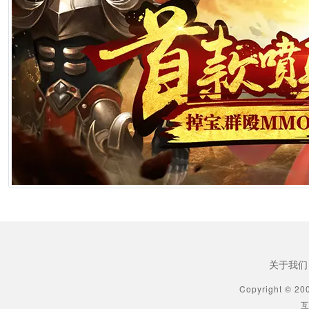
2026年6月25日 10:49
[生肖解说] 横店要开AI短剧大会了，但群演们已经不关心了
2026年6月25日 10:49
[生肖解说] 《功夫女足》七月见！欠星爷的电影票，这次终于能还了
2026年6月25日 10:49
[生肖解说] AI短剧最赚钱的不是做剧的，是卖算力、卖模型、卖工具的
2026年6月25日 10:49
[生肖解说] 万播五块，八亿归零：AI漫剧这场暴富梦，该醒了
2026年6月25日 10:49
关于我们
[生肖解说] AI短剧出海：50倍成本差砸出来的不是风口，是一场屠杀
Copyright © 20
互