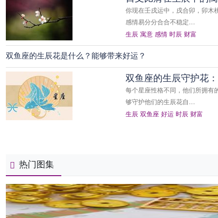
你现在壬戌运中，戌合卯，卯木
感情易分分合合不稳定…
生辰
寓意
感情
时辰
财富
双鱼座的生辰花是什么？能够带来好运？
双鱼座的生辰守护花：
每个星座性格不同，他们所拥有
够守护他们的生辰花自…
生辰
双鱼座
好运
时辰
财富
热门图集