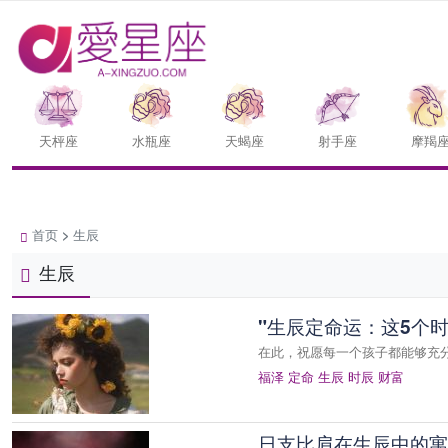
天枰座
水瓶座
天蝎座
射手座
摩羯
首页
>
生辰
生辰
"生辰定命运：这5个
在此，祝愿每一个孩子都能够充
福泽
定命
生辰
时辰
财富
日支比肩在生辰中的寓